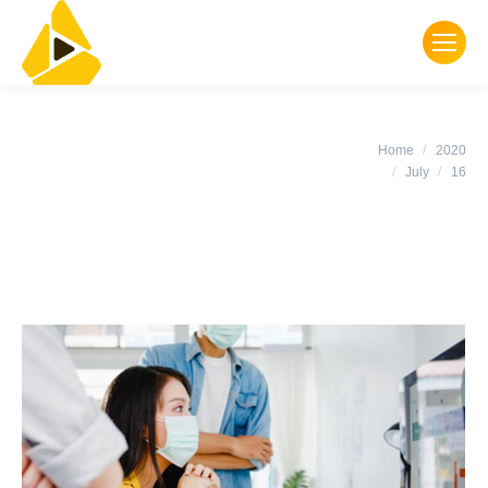
Daily Archives:
July
You are here:
Home
2020
16, 2020
July
16