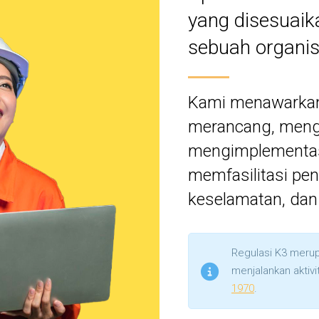
yang disesuaik
sebuah organis
Kami menawarkan
merancang, men
mengimplementasi
memfasilitasi pe
keselamatan, dan 
Regulasi K3 merup
menjalankan aktivi
1970
.