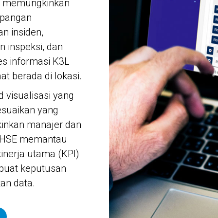
et memungkinkan
apangan
n insiden,
 inspeksi, dan
s informasi K3L
at berada di lokasi.
 visualisasi yang
esuaikan yang
nkan manajer dan
f HSE memantau
kinerja utama (KPI)
uat keputusan
an data.