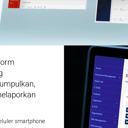
form
g
umpulkan,
melaporkan
seluler smartphone