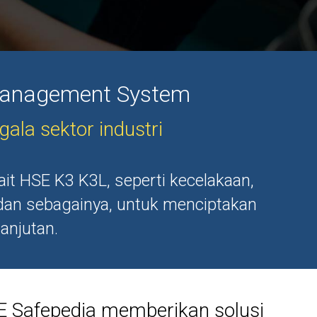
 Management System
ala sektor industri
t HSE K3 K3L, seperti kecelakaan,
, dan sebagainya, untuk menciptakan
anjutan.
E Safepedia memberikan solusi