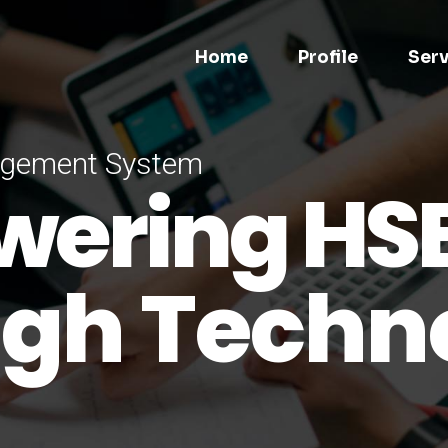
Home
Profile
Serv
agement System
ering HS
gh Techn