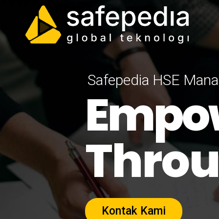
Safepedia HSE Man
Empow
Throu
Kontak Kami