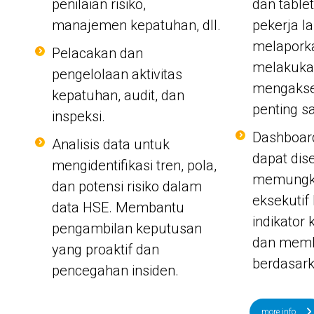
penilaian risiko,
dan tabl
manajemen kepatuhan, dll.
pekerja l
melaporka
Pelacakan dan
melakukan
pengelolaan aktivitas
mengakse
kepatuhan, audit, dan
penting sa
inspeksi.
Dashboard
Analisis data untuk
dapat dis
mengidentifikasi tren, pola,
memungki
dan potensi risiko dalam
eksekuti
data HSE. Membantu
indikator 
pengambilan keputusan
dan memb
yang proaktif dan
berdasark
pencegahan insiden.
more info